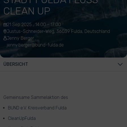
CLEAN UP
21 Sep 2025 , 14:00 - 17:00
Justus-Schneider-Weg, 36039 Fulda, Deutschland
Jenny Berger
jenny.berger@bund-fulda.de
ÜBERSICHT
Gemeinsame Sammelaktion des
BUND e.V. Kreisverband Fulda
CleanUpFulda